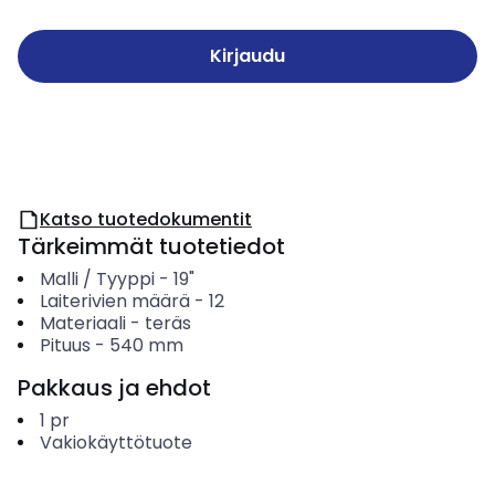
Kirjaudu
Katso tuotedokumentit
Tärkeimmät tuotetiedot
Malli / Tyyppi
-
19"
Laiterivien määrä
-
12
Materiaali
-
teräs
Pituus
-
540
mm
Pakkaus ja ehdot
1
pr
Vakiokäyttötuote