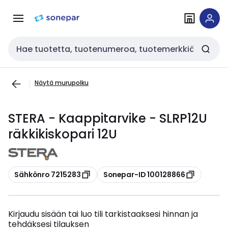
Siirry
Siirry
navigointiin
sisältöön
Haku
Näytä murupolku
STERA - Kaappitarvike - SLRP12U
räkkikiskopari 12U
Kopioi
Kopioi
Sähkönro 7215283
Sonepar-ID 100128866
Kirjaudu sisään tai luo tili tarkistaaksesi hinnan ja
tehdäksesi tilauksen