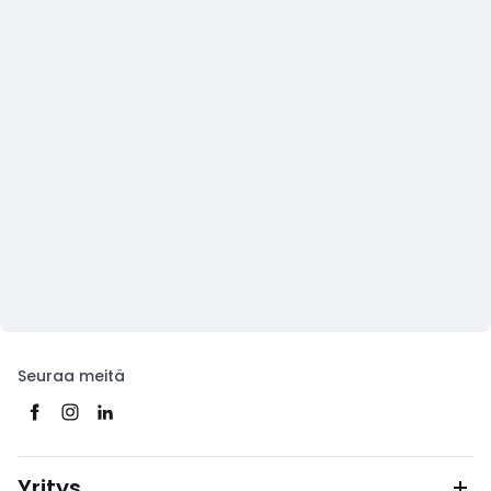
Seuraa meitä
Yritys