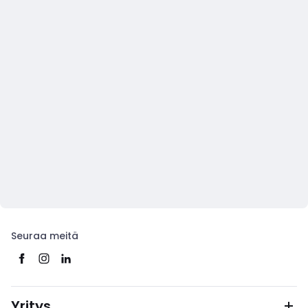
Seuraa meitä
Yritys