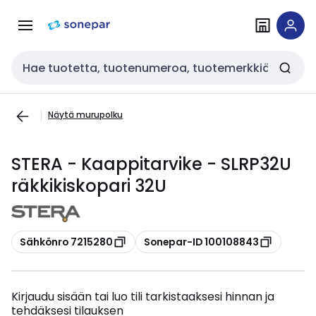
Siirry
Siirry
navigointiin
sisältöön
Haku
Näytä murupolku
STERA - Kaappitarvike - SLRP32U
räkkikiskopari 32U
Kopioi
Kopioi
Sähkönro 7215280
Sonepar-ID 100108843
Kirjaudu sisään tai luo tili tarkistaaksesi hinnan ja
tehdäksesi tilauksen