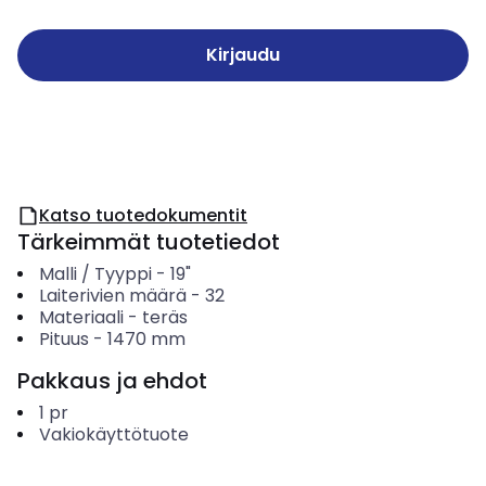
Kirjaudu
Katso tuotedokumentit
Tärkeimmät tuotetiedot
Malli / Tyyppi
-
19"
Laiterivien määrä
-
32
Materiaali
-
teräs
Pituus
-
1470
mm
Pakkaus ja ehdot
1
pr
Vakiokäyttötuote