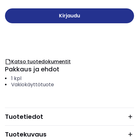
Kirjaudu
Katso tuotedokumentit
Pakkaus ja ehdot
1
kpl
Vakiokäyttötuote
Tuotetiedot
Tuotekuvaus