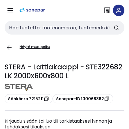
Siirry
Siirry
navigointiin
sisältöön
Haku
Näytä murupolku
STERA - Lattiakaappi - STE322682
LK 2000x600x800 L
Kopioi
Kopioi
Sähkönro 7215211
Sonepar-ID 100068862
Kirjaudu sisään tai luo tili tarkistaaksesi hinnan ja
tehdäksesi tilauksen