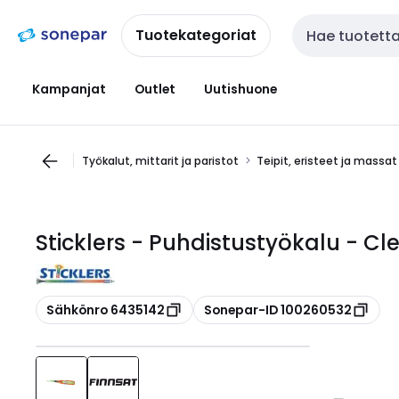
Siirry
Siirry
navigointiin
sisältöön
Tuotekategoriat
Haku
Kampanjat
Outlet
Uutishuone
Työkalut, mittarit ja paristot
Teipit, eristeet ja massat
Sticklers - Puhdistustyökalu - C
Kopioi
Kopioi
Sähkönro 6435142
Sonepar-ID 100260532