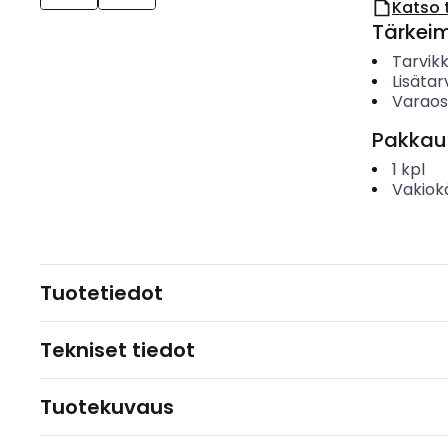
Katso 
Tärkei
Tarvik
Lisätar
Varao
Pakkau
1
kpl
Vakiok
Tuotetiedot
Tekniset tiedot
Tuotekuvaus