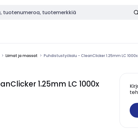
Liimat ja massat
Puhdistustyökalu - CleanClicker 1.25mm LC 1000x
leanClicker 1.25mm LC 1000x
Kir
teh