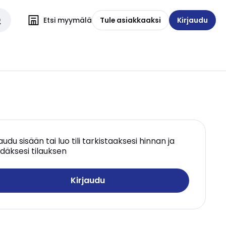
Etsi myymälä
Tule asiakkaaksi
Kirjaudu
jaudu sisään tai luo tili tarkistaaksesi hinnan ja
däksesi tilauksen
Kirjaudu