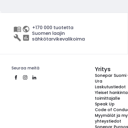
+170 000 tuotetta
Suomen laajin
sähkötarvikevalikoima
Seuraa meitä
Yritys
Sonepar Suomi
Ura
Laskutustiedot
Yleiset hankint
toimittajalle
Speak Up
Code of Condu
Myymälät ja my
yhteystiedot
Sonepar Purpo