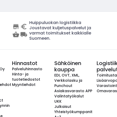
Huippuluokan logistiikka
Joustavat kuljetuspalvelut ja
varmat toimitukset kaikkialle
Suomeen.
Hinnastot
Sähköinen
Logistii
kauppa
palvelu
 Oy
Palveluhinnasto
Hinta- ja
EDI, OVT, XML,
Toimitust
tuotetiedostot
Verkkolasku ja
Lisäarvopa
aehdot
Myyntiehdot
Punchout
Varastoint
Asiakasvarasto APP
Omavaras
Valintatyökalut
ct
UKK
ynnin
Julkaisut
Yhteistyökumppanit
se