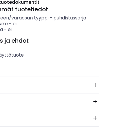
tuotedokumentit
mmät tuotetiedot
keen/varaosan tyyppi
-
puhdistussarja
vike
-
ei
sa
-
ei
s ja ehdot
äyttötuote