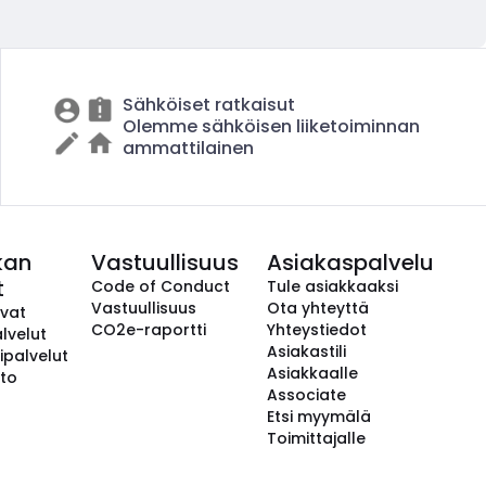
Sähköiset ratkaisut
Olemme sähköisen liiketoiminnan
ammattilainen
kan
Vastuullisuus
Asiakaspalvelu
t
Code of Conduct
Tule asiakkaaksi
Vastuullisuus
Ota yhteyttä
avat
CO2e-raportti
Yhteystiedot
lvelut
Asiakastili
ipalvelut
Asiakkaalle
to
Associate
Etsi myymälä
Toimittajalle