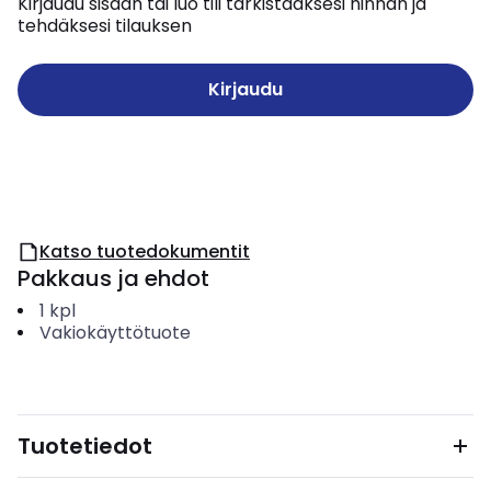
Kirjaudu sisään tai luo tili tarkistaaksesi hinnan ja
tehdäksesi tilauksen
Kirjaudu
Katso tuotedokumentit
Pakkaus ja ehdot
1
kpl
Vakiokäyttötuote
Tuotetiedot