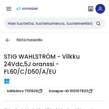
Siirry
Siirry
navigointiin
sisältöön
Haku
Näytä murupolku
STIG WAHLSTRÖM - Vilkku
24Vdc,5J oranssi -
FL60/C/D50/A/EU
Kopioi
Kopioi
Sähkönro 7101629
Sonepar-ID 100107833