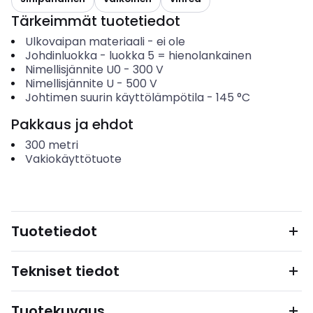
Tärkeimmät tuotetiedot
Ulkovaipan materiaali
-
ei ole
Johdinluokka
-
luokka 5 = hienolankainen
Nimellisjännite U0
-
300
V
Nimellisjännite U
-
500
V
Johtimen suurin käyttölämpötila
-
145
°C
Pakkaus ja ehdot
300
metri
Vakiokäyttötuote
Tuotetiedot
Tekniset tiedot
Tuotekuvaus