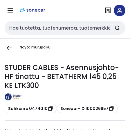
Siirry
Siirry
navigointiin
sisältöön
Haku
Näytä murupolku
STUDER CABLES - Asennusjohto-
HF tinattu - BETATHERM 145 0,25
KE LTK300
Kopioi
Kopioi
Sähkönro 0474010
Sonepar-ID 100026957