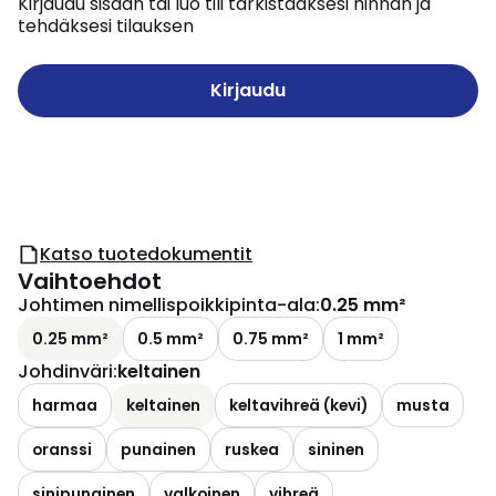
Kirjaudu sisään tai luo tili tarkistaaksesi hinnan ja
tehdäksesi tilauksen
Kirjaudu
Katso tuotedokumentit
Vaihtoehdot
Johtimen nimellispoikkipinta-ala
:
0.25 mm²
0.25 mm²
0.5 mm²
0.75 mm²
1 mm²
Johdinväri
:
keltainen
harmaa
keltainen
keltavihreä (kevi)
musta
oranssi
punainen
ruskea
sininen
sinipunainen
valkoinen
vihreä