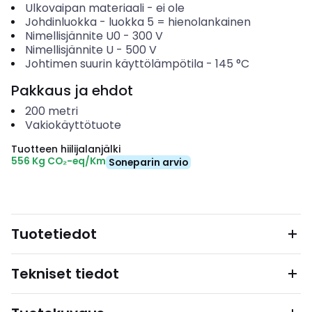
Ulkovaipan materiaali
-
ei ole
Johdinluokka
-
luokka 5 = hienolankainen
Nimellisjännite U0
-
300
V
Nimellisjännite U
-
500
V
Johtimen suurin käyttölämpötila
-
145
°C
Pakkaus ja ehdot
200
metri
Vakiokäyttötuote
Tuotteen hiilijalanjälki
556 Kg CO₂-eq/Km
Soneparin arvio
Tuotetiedot
Tekniset tiedot