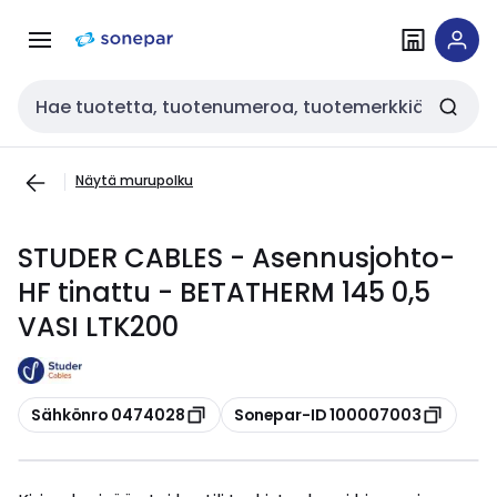
Siirry
Siirry
navigointiin
sisältöön
Haku
Näytä murupolku
STUDER CABLES - Asennusjohto-
HF tinattu - BETATHERM 145 0,5
VASI LTK200
Kopioi
Kopioi
Sähkönro 0474028
Sonepar-ID 100007003