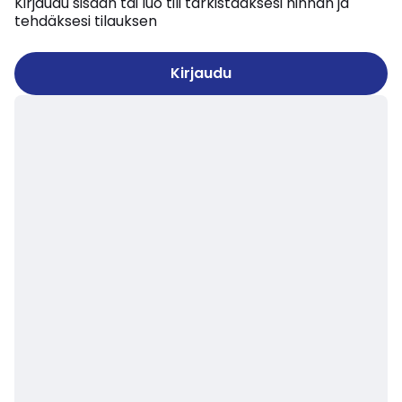
Kirjaudu sisään tai luo tili tarkistaaksesi hinnan ja
tehdäksesi tilauksen
Kirjaudu