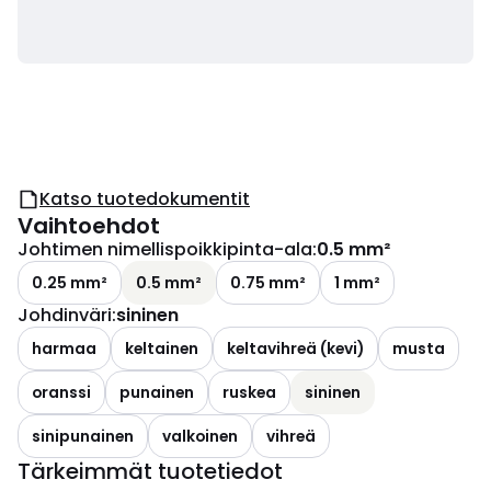
Katso tuotedokumentit
Vaihtoehdot
Johtimen nimellispoikkipinta-ala
:
0.5 mm²
0.25 mm²
0.5 mm²
0.75 mm²
1 mm²
Johdinväri
:
sininen
harmaa
keltainen
keltavihreä (kevi)
musta
oranssi
punainen
ruskea
sininen
sinipunainen
valkoinen
vihreä
Tärkeimmät tuotetiedot