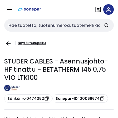
Siirry
Siirry
navigointiin
sisältöön
Haku
Näytä murupolku
STUDER CABLES - Asennusjohto-
HF tinattu - BETATHERM 145 0,75
VIO LTK100
Kopioi
Kopioi
Sähkönro 0474052
Sonepar-ID 100066674