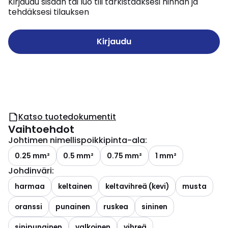
Kirjaudu sisään tai luo tili tarkistaaksesi hinnan ja
tehdäksesi tilauksen
Kirjaudu
Katso tuotedokumentit
Vaihtoehdot
Johtimen nimellispoikkipinta-ala
:
0.25 mm²
0.5 mm²
0.75 mm²
1 mm²
Johdinväri
:
harmaa
keltainen
keltavihreä (kevi)
musta
oranssi
punainen
ruskea
sininen
sinipunainen
valkoinen
vihreä