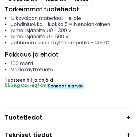
Tärkeimmät tuotetiedot
Ulkovaipan materiaali
-
ei ole
Johdinluokka
-
luokka 5 = hienolankainen
Nimellisjännite U0
-
300
V
Nimellisjännite U
-
500
V
Johtimen suurin käyttölämpötila
-
145
°C
Pakkaus ja ehdot
100
metri
Vakiokäyttötuote
Tuotteen hiilijalanjälki
556 Kg CO₂-eq/Km
Soneparin arvio
Tuotetiedot
Tekniset tiedot