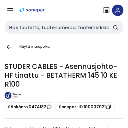
Siirry
Siirry
navigointiin
sisältöön
Haku
Näytä murupolku
STUDER CABLES - Asennusjohto-
HF tinattu - BETATHERM 145 10 KE
R100
Kopioi
Kopioi
Sähkönro 0474182
Sonepar-ID 100007021