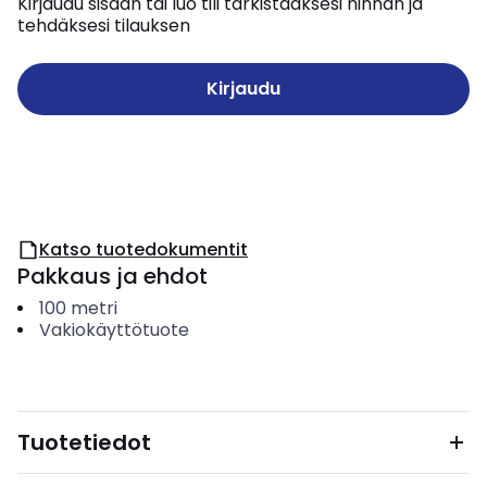
Kirjaudu sisään tai luo tili tarkistaaksesi hinnan ja
tehdäksesi tilauksen
Kirjaudu
Katso tuotedokumentit
Pakkaus ja ehdot
100
metri
Vakiokäyttötuote
Tuotetiedot