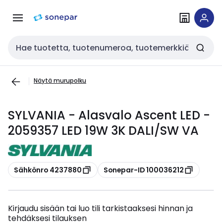
Siirry
Siirry
navigointiin
sisältöön
Haku
Näytä murupolku
SYLVANIA - Alasvalo Ascent LED -
2059357 LED 19W 3K DALI/SW VA
Kopioi
Kopioi
Sähkönro 4237880
Sonepar-ID 100036212
Kirjaudu sisään tai luo tili tarkistaaksesi hinnan ja
tehdäksesi tilauksen