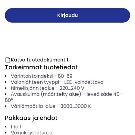
Kirjaudu
Katso tuotedokumentit
Tärkeimmät tuotetiedot
Värintoistoindeksi
-
80-89
Valonlähteen tyyppi
-
LED, vaihdettava
Nimellisjännitealue
-
220...240
V
Avauskulma (määritelty alue)
-
leveä säde 40-
80°
Värilämpötila-alue
-
3000...3000
K
Pakkaus ja ehdot
1
kpl
Vakiokäyttötuote