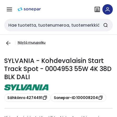
Siirry
Siirry
navigointiin
sisältöön
Haku
Näytä murupolku
SYLVANIA - Kohdevalaisin Start
Track Spot - 0004953 55W 4K 38D
BLK DALI
Kopioi
Kopioi
Sähkönro 4274491
Sonepar-ID 100008204