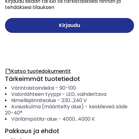
Kirjaudu sisään tai luo tili tarkistaaksesi hinnan ja
tehdäksesi tilauksen
Kirjaudu
Katso tuotedokumentit
Tärkeimmät tuotetiedot
Värintoistoindeksi
-
90-100
Valonlähteen tyyppi
-
LED, vaihdettava
Nimellisjännitealue
-
230...240
V
Avauskulma (määritelty alue)
-
keskileveä säde
20-40°
Värilämpötila-alue
-
4000...4000
K
Pakkaus ja ehdot