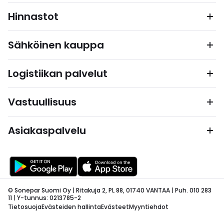
Hinnastot
Sähköinen kauppa
Logistiikan palvelut
Vastuullisuus
Asiakaspalvelu
© Sonepar Suomi Oy | Ritakuja 2, PL 88, 01740 VANTAA | Puh. 010 283
11 | Y-tunnus: 0213785-2
Tietosuoja
Evästeiden hallinta
Evästeet
Myyntiehdot