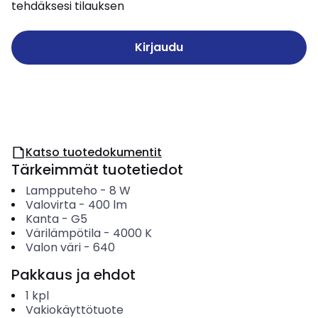
tehdäksesi tilauksen
Kirjaudu
Katso tuotedokumentit
Tärkeimmät tuotetiedot
Lampputeho
-
8
W
Valovirta
-
400
lm
Kanta
-
G5
Värilämpötila
-
4000
K
Valon väri
-
640
Pakkaus ja ehdot
1
kpl
Vakiokäyttötuote