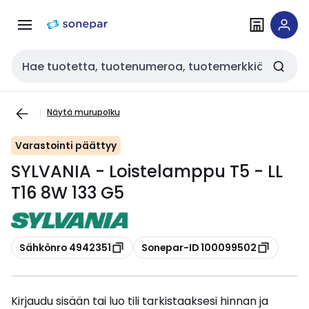
Siirry
Siirry
navigointiin
sisältöön
Haku
Näytä murupolku
Varastointi päättyy
SYLVANIA - Loistelamppu T5 - LL
T16 8W 133 G5
Kopioi
Kopioi
Sähkönro 4942351
Sonepar-ID 100099502
Kirjaudu sisään tai luo tili tarkistaaksesi hinnan ja