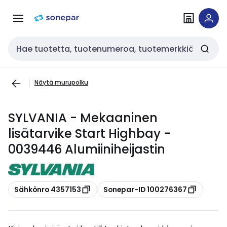
Siirry
Siirry
navigointiin
sisältöön
Haku
Näytä murupolku
SYLVANIA - Mekaaninen
lisätarvike Start Highbay -
0039446 Alumiiniheijastin
Kopioi
Kopioi
Sähkönro 4357153
Sonepar-ID 100276367