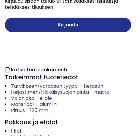
Kirjaudu sisään tai luo tili tarkistaaksesi hinnan ja
tehdäksesi tilauksen
Kirjaudu
Katso tuotedokumentit
Tärkeimmät tuotetiedot
Tarvikkeen/varaosan tyyppi
-
heijastin
Heijastimen/Häikäisysuojan pinta
-
matta
Valonjako
-
ei ole
Materiaali
-
alumiini
Pituus
-
125
mm
Pakkaus ja ehdot
1
kpl