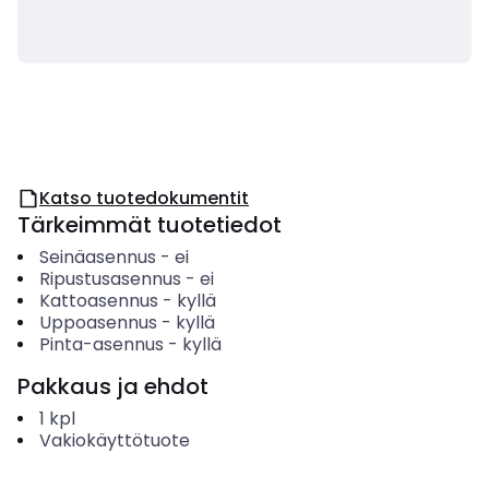
Katso tuotedokumentit
Tärkeimmät tuotetiedot
Seinäasennus
-
ei
Ripustusasennus
-
ei
Kattoasennus
-
kyllä
Uppoasennus
-
kyllä
Pinta-asennus
-
kyllä
Pakkaus ja ehdot
1
kpl
Vakiokäyttötuote