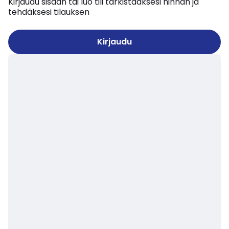
Kirjaudu sisään tai luo tili tarkistaaksesi hinnan ja
tehdäksesi tilauksen
Kirjaudu