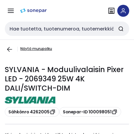
Siirry
Siirry
navigointiin
sisältöön
Haku
Näytä murupolku
SYLVANIA - Moduulivalaisin Pixer
LED - 2069349 25W 4K
DALI/SWITCH-DIM
Kopioi
Kopioi
Sähkönro 4262005
Sonepar-ID 100098051