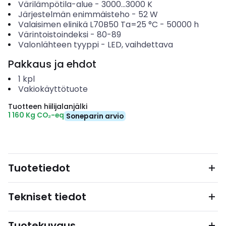
Värilämpötila-alue
-
3000...3000
K
Järjestelmän enimmäisteho
-
52
W
Valaisimen elinikä L70B50 Ta=25 °C
-
50000
h
Värintoistoindeksi
-
80-89
Valonlähteen tyyppi
-
LED, vaihdettava
Pakkaus ja ehdot
1
kpl
Vakiokäyttötuote
Tuotteen hiilijalanjälki
1 160 Kg CO₂-eq
Soneparin arvio
Tuotetiedot
Tekniset tiedot
Tuotekuvaus