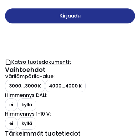
Kirjaudu
Katso tuotedokumentit
Vaihtoehdot
Värilämpötila-alue
:
3000...3000 K
4000...4000 K
Himmennys DALI
:
ei
kyllä
Himmennys 1-10 V
:
ei
kyllä
Tärkeimmät tuotetiedot