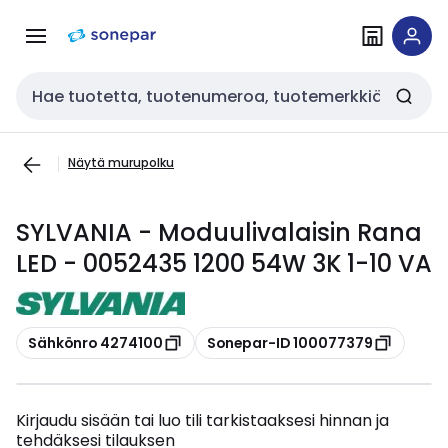
Siirry
Siirry
navigointiin
sisältöön
Haku
Näytä murupolku
SYLVANIA - Moduulivalaisin Rana
LED - 0052435 1200 54W 3K 1-10 VA
Kopioi
Kopioi
Sähkönro 4274100
Sonepar-ID 100077379
Kirjaudu sisään tai luo tili tarkistaaksesi hinnan ja
tehdäksesi tilauksen