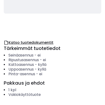
Katso tuotedokumentit
Tärkeimmät tuotetiedot
Seinäasennus
-
ei
Ripustusasennus
-
ei
Kattoasennus
-
kyllä
Uppoasennus
-
kyllä
Pinta-asennus
-
ei
Pakkaus ja ehdot
1
kpl
Vakiokäyttötuote