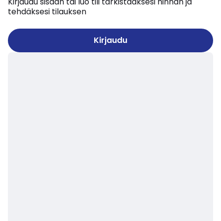
Kirjaudu sisään tai luo tili tarkistaaksesi hinnan ja
tehdäksesi tilauksen
Kirjaudu