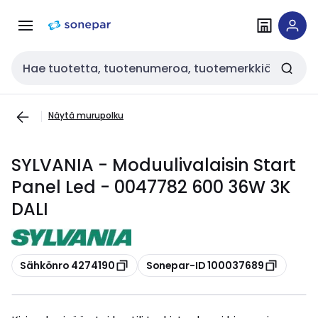
Siirry
Siirry
navigointiin
sisältöön
Haku
Näytä murupolku
SYLVANIA - Moduulivalaisin Start
Panel Led - 0047782 600 36W 3K
DALI
Kopioi
Kopioi
Sähkönro 4274190
Sonepar-ID 100037689