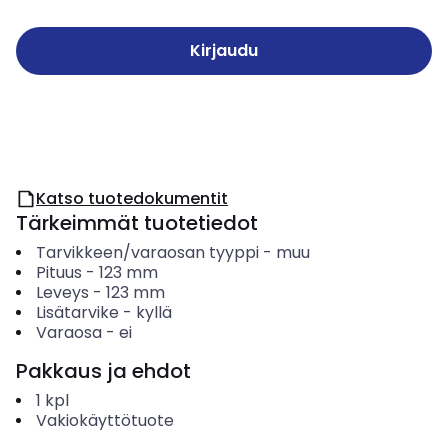
Kirjaudu
Katso tuotedokumentit
Tärkeimmät tuotetiedot
Tarvikkeen/varaosan tyyppi
-
muu
Pituus
-
123
mm
Leveys
-
123
mm
Lisätarvike
-
kyllä
Varaosa
-
ei
Pakkaus ja ehdot
1
kpl
Vakiokäyttötuote