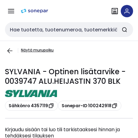
Siirry
Siirry
navigointiin
sisältöön
Haku
Näytä murupolku
SYLVANIA - Optinen lisätarvike -
0039747 ALU.HEIJASTIN 370 BLK
Kopioi
Kopioi
Sähkönro 4357119
Sonepar-ID 100242918
Kirjaudu sisään tai luo tili tarkistaaksesi hinnan ja
tehdäksesi tilauksen