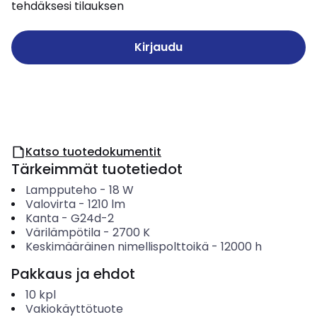
tehdäksesi tilauksen
Kirjaudu
Katso tuotedokumentit
Tärkeimmät tuotetiedot
Lampputeho
-
18
W
Valovirta
-
1210
lm
Kanta
-
G24d-2
Värilämpötila
-
2700
K
Keskimääräinen nimellispolttoikä
-
12000
h
Pakkaus ja ehdot
10
kpl
Vakiokäyttötuote