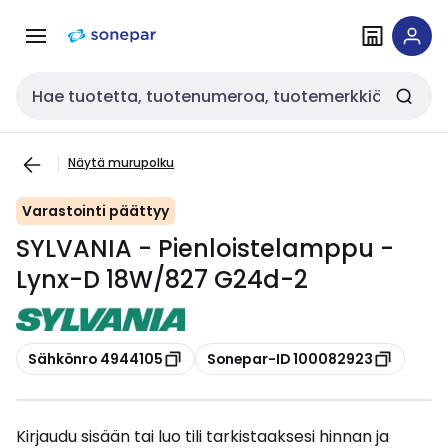
Siirry
Siirry
navigointiin
sisältöön
Haku
Näytä murupolku
Varastointi päättyy
SYLVANIA - Pienloistelamppu -
Lynx-D 18W/827 G24d-2
Kopioi
Kopioi
Sähkönro 4944105
Sonepar-ID 100082923
Kirjaudu sisään tai luo tili tarkistaaksesi hinnan ja