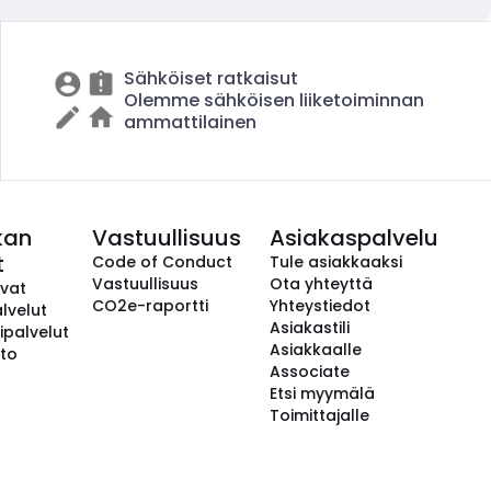
Sähköiset ratkaisut
Olemme sähköisen liiketoiminnan
ammattilainen
kan
Vastuullisuus
Asiakaspalvelu
t
Code of Conduct
Tule asiakkaaksi
Vastuullisuus
Ota yhteyttä
avat
CO2e-raportti
Yhteystiedot
lvelut
Asiakastili
ipalvelut
Asiakkaalle
to
Associate
Etsi myymälä
Toimittajalle