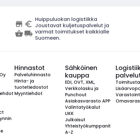
Huippuluokan logistiikka
Joustavat kuljetuspalvelut ja
varmat toimitukset kaikkialle
Suomeen.
Hinnastot
Sähköinen
Logistii
kauppa
palvelu
 Oy
Palveluhinnasto
Hinta- ja
EDI, OVT, XML,
Toimitust
tuotetiedostot
Verkkolasku ja
Lisäarvopa
aehdot
Myyntiehdot
Punchout
Varastoint
Asiakasvarasto APP
Omavaras
Valintatyökalut
ct
UKK
ynnin
Julkaisut
Yhteistyökumppanit
se
A-Z