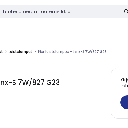
ut
Loistelamput
Pienloistelamppu - Lynx-S 7W/827 G23
Kir
ynx-S 7W/827 G23
teh