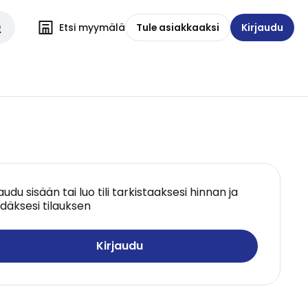
Etsi myymälä
Tule asiakkaaksi
Kirjaudu
jaudu sisään tai luo tili tarkistaaksesi hinnan ja
däksesi tilauksen
Kirjaudu