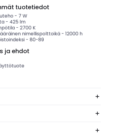
mmät tuotetiedot
uteho
-
7
W
ta
-
425
lm
mpötila
-
2700
K
ääräinen nimellispolttoikä
-
12000
h
istoindeksi
-
80-89
s ja ehdot
äyttötuote