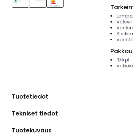
Tärkei
Lampp
Valovir
Värilä
Keskim
Värinto
Pakkau
10
kpl
Vakiok
Tuotetiedot
Tekniset tiedot
Tuotekuvaus