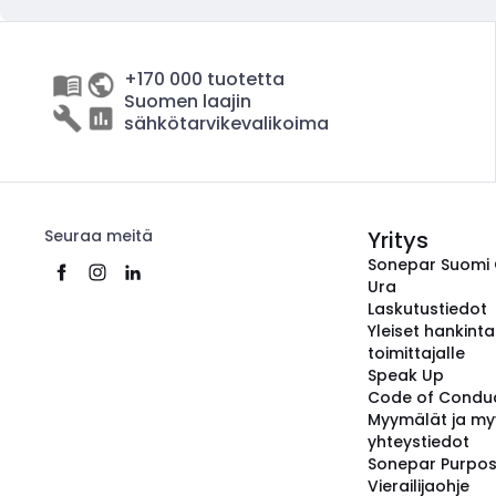
+170 000 tuotetta
Suomen laajin
sähkötarvikevalikoima
Seuraa meitä
Yritys
Sonepar Suomi
Ura
Laskutustiedot
Yleiset hankint
toimittajalle
Speak Up
Code of Condu
Myymälät ja my
yhteystiedot
Sonepar Purpo
Vierailijaohje