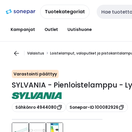
Siirry
Siirry
navigointiin
sisältöön
Tuotekategoriat
Haku
Kampanjat
Outlet
Uutishuone
Valaistus
Loistelamput, valoputket ja pistokantalamp
Varastointi päättyy
SYLVANIA - Pienloistelamppu - L
Kopioi
Kopioi
Sähkönro 4944080
Sonepar-ID 100082926