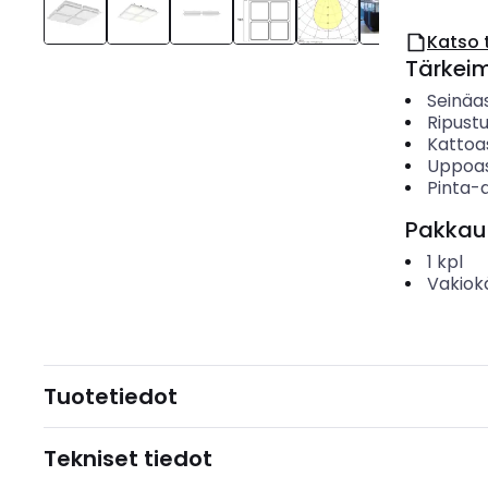
Katso 
Tärkei
Seinäa
Ripust
Kattoa
Uppoa
Pinta-
Pakkau
1
kpl
Vakiok
Tuotetiedot
Tekniset tiedot