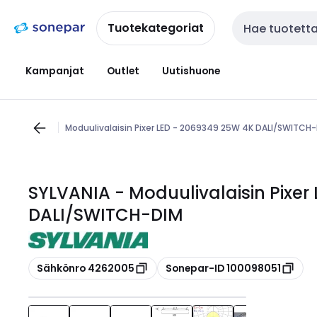
Siirry
Siirry
navigointiin
sisältöön
Tuotekategoriat
Haku
Kampanjat
Outlet
Uutishuone
Moduulivalaisin Pixer LED - 2069349 25W 4K DALI/SWITCH
SYLVANIA - Moduulivalaisin Pixer
DALI/SWITCH-DIM
Kopioi
Kopioi
Sähkönro 4262005
Sonepar-ID 100098051