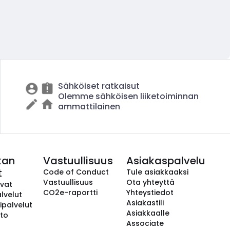
Sähköiset ratkaisut
Olemme sähköisen liiketoiminnan
ammattilainen
kan
Vastuullisuus
Asiakaspalvelu
t
Code of Conduct
Tule asiakkaaksi
Vastuullisuus
Ota yhteyttä
avat
CO2e-raportti
Yhteystiedot
lvelut
Asiakastili
ipalvelut
Asiakkaalle
to
Associate