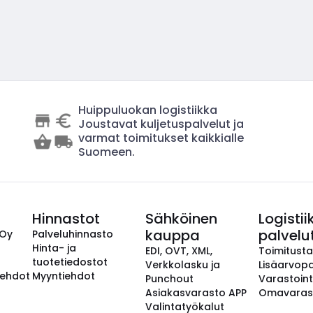
Huippuluokan logistiikka
Joustavat kuljetuspalvelut ja
varmat toimitukset kaikkialle
Suomeen.
Hinnastot
Sähköinen
Logistii
kauppa
palvelu
 Oy
Palveluhinnasto
Hinta- ja
EDI, OVT, XML,
Toimitust
tuotetiedostot
Verkkolasku ja
Lisäarvopa
aehdot
Myyntiehdot
Punchout
Varastoint
Asiakasvarasto APP
Omavaras
Valintatyökalut