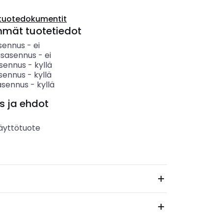
tuotedokumentit
mmät tuotetiedot
sennus
-
ei
usasennus
-
ei
sennus
-
kyllä
sennus
-
kyllä
asennus
-
kyllä
s ja ehdot
äyttötuote