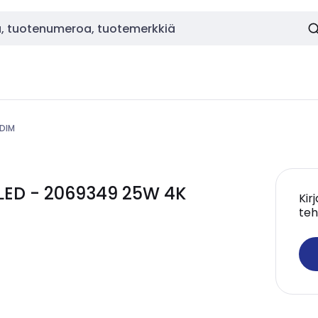
-DIM
 LED - 2069349 25W 4K
Kir
teh