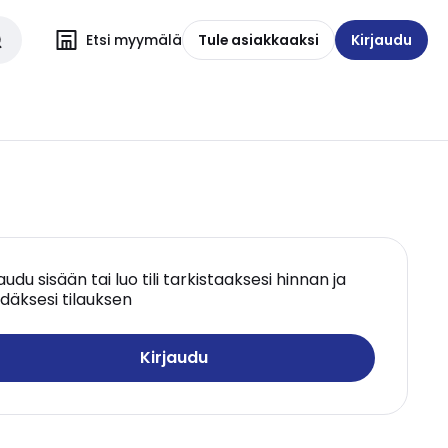
Etsi myymälä
Tule asiakkaaksi
Kirjaudu
jaudu sisään tai luo tili tarkistaaksesi hinnan ja
däksesi tilauksen
Kirjaudu