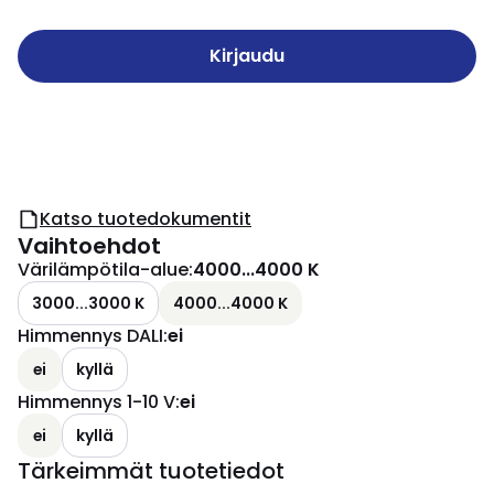
Kirjaudu
Katso tuotedokumentit
Vaihtoehdot
Värilämpötila-alue
:
4000...4000 K
3000...3000 K
4000...4000 K
Himmennys DALI
:
ei
ei
kyllä
Himmennys 1-10 V
:
ei
ei
kyllä
Tärkeimmät tuotetiedot