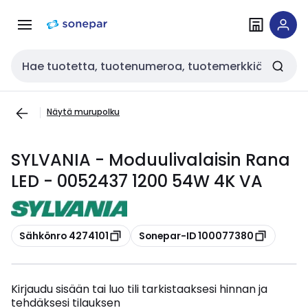
Siirry
Siirry
navigointiin
sisältöön
Haku
Näytä murupolku
SYLVANIA - Moduulivalaisin Rana
LED - 0052437 1200 54W 4K VA
Kopioi
Kopioi
Sähkönro 4274101
Sonepar-ID 100077380
Kirjaudu sisään tai luo tili tarkistaaksesi hinnan ja
tehdäksesi tilauksen