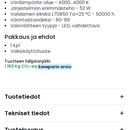
Värilämpötila-alue
-
4000...4000
K
Järjestelmän enimmäisteho
-
52
W
Valaisimen elinikä L70B50 Ta=25 °C
-
50000
h
Värintoistoindeksi
-
80-89
Valonlähteen tyyppi
-
LED, vaihdettava
Pakkaus ja ehdot
1
kpl
Vakiokäyttötuote
Tuotteen hiilijalanjälki
1 160 Kg CO₂-eq
Soneparin arvio
Tuotetiedot
Tekniset tiedot
Tuotekuvaus