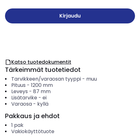
Kirjaudu
Katso tuotedokumentit
Tärkeimmät tuotetiedot
Tarvikkeen/varaosan tyyppi
-
muu
Pituus
-
1200
mm
Leveys
-
87
mm
Lisätarvike
-
ei
Varaosa
-
kyllä
Pakkaus ja ehdot
1
pak
Vakiokäyttötuote