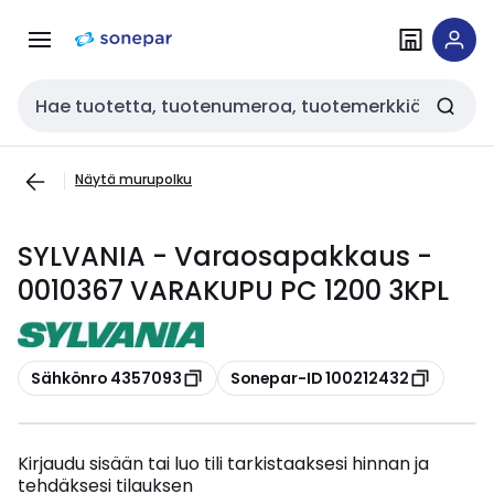
Siirry
Siirry
navigointiin
sisältöön
Haku
Näytä murupolku
SYLVANIA - Varaosapakkaus -
0010367 VARAKUPU PC 1200 3KPL
Kopioi
Kopioi
Sähkönro 4357093
Sonepar-ID 100212432
Kirjaudu sisään tai luo tili tarkistaaksesi hinnan ja
tehdäksesi tilauksen