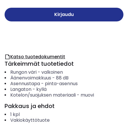
Kirjaudu
Katso tuotedokumentit
Tärkeimmät tuotetiedot
Rungon väri
-
valkoinen
Äänenvoimakkuus
-
88
dB
Asennustapa
-
pinta-asennus
Langaton
-
kyllä
Kotelon/suojuksen materiaali
-
muovi
Pakkaus ja ehdot
1
kpl
Vakiokäyttötuote