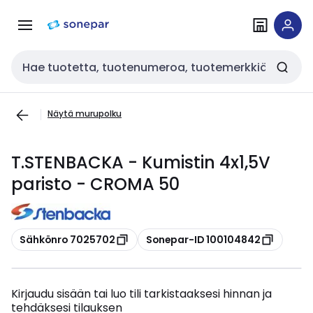
Siirry
Siirry
navigointiin
sisältöön
Haku
Näytä murupolku
T.STENBACKA - Kumistin 4x1,5V
paristo - CROMA 50
Kopioi
Kopioi
Sähkönro 7025702
Sonepar-ID 100104842
Kirjaudu sisään tai luo tili tarkistaaksesi hinnan ja
tehdäksesi tilauksen