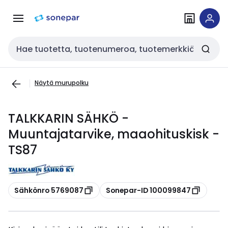
Siirry
Siirry
navigointiin
sisältöön
Haku
Näytä murupolku
TALKKARIN SÄHKÖ -
Muuntajatarvike, maaohituskisk -
TS87
Kopioi
Kopioi
Sähkönro 5769087
Sonepar-ID 100099847