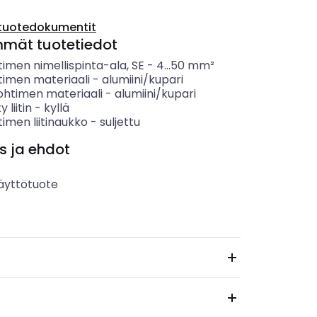
tuotedokumentit
mmät tuotetiedot
imen nimellispinta-ala, SE
-
4...50
mm²
timen materiaali
-
alumiini/kupari
ohtimen materiaali
-
alumiini/kupari
y liitin
-
kyllä
imen liitinaukko
-
suljettu
s ja ehdot
äyttötuote