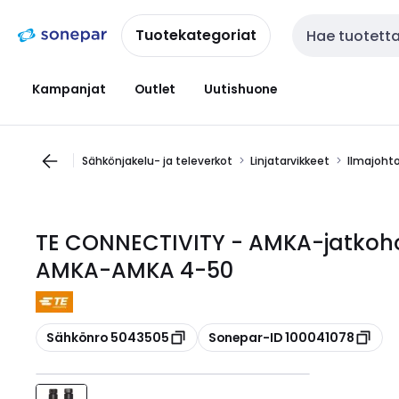
Siirry
Siirry
navigointiin
sisältöön
Tuotekategoriat
Haku
Kampanjat
Outlet
Uutishuone
Sähkönjakelu- ja televerkot
Linjatarvikkeet
Ilmajohto
TE CONNECTIVITY - AMKA-jatkoholk
AMKA-AMKA 4-50
Kopioi
Kopioi
Sähkönro 5043505
Sonepar-ID 100041078