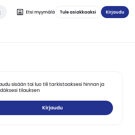
Etsi myymälä
Tule asiakkaaksi
Kirjaudu
jaudu sisään tai luo tili tarkistaaksesi hinnan ja
däksesi tilauksen
Kirjaudu