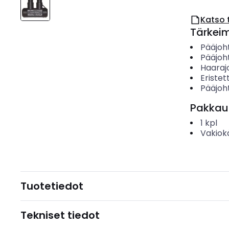
Katso 
Tärkei
Pääjoht
Pääjoh
Haaraj
Eristett
Pääjoht
Pakkau
1
kpl
Vakiok
Tuotetiedot
Tekniset tiedot