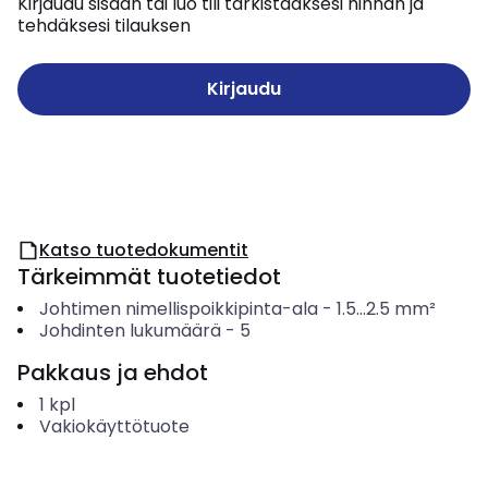
Kirjaudu sisään tai luo tili tarkistaaksesi hinnan ja
tehdäksesi tilauksen
Kirjaudu
Katso tuotedokumentit
Tärkeimmät tuotetiedot
Johtimen nimellispoikkipinta-ala
-
1.5...2.5
mm²
Johdinten lukumäärä
-
5
Pakkaus ja ehdot
1
kpl
Vakiokäyttötuote