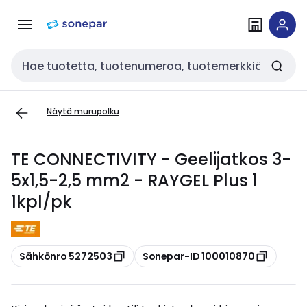
Siirry
Siirry
navigointiin
sisältöön
Haku
Näytä murupolku
TE CONNECTIVITY - Geelijatkos 3-
5x1,5-2,5 mm2 - RAYGEL Plus 1
1kpl/pk
Kopioi
Kopioi
Sähkönro 5272503
Sonepar-ID 100010870