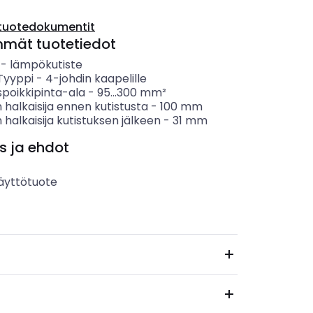
tuotedokumentit
mmät tuotetiedot
-
lämpökutiste
 Tyyppi
-
4-johdin kaapelille
spoikkipinta-ala
-
95...300
mm²
halkaisija ennen kutistusta
-
100
mm
halkaisija kutistuksen jälkeen
-
31
mm
s ja ehdot
äyttötuote