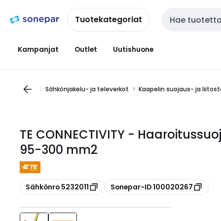
Siirry
Siirry
navigointiin
sisältöön
Tuotekategoriat
Haku
Kampanjat
Outlet
Uutishuone
Sähkönjakelu- ja televerkot
Kaapelin suojaus- ja liitos
TE CONNECTIVITY - Haaroitussuoj
95-300 mm2
Kopioi
Kopioi
Sähkönro 5232011
Sonepar-ID 100020267