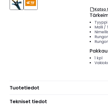
Katso 
Tärkei
Tyyppi
Malli /
Nimelli
Rungon 
Rungon 
Pakkau
1
kpl
Vakiok
Tuotetiedot
Tekniset tiedot