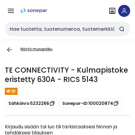
Siirry
Siirry
navigointiin
sisältöön
Haku
Näytä murupolku
TE CONNECTIVITY - Kulmapistoke
eristetty 630A - RICS 5143
Kopioi
Kopioi
Sähkönro 5232266
Sonepar-ID 100020874
Kirjaudu sisään tai luo tili tarkistaaksesi hinnan ja
tehdäksesi tilauksen