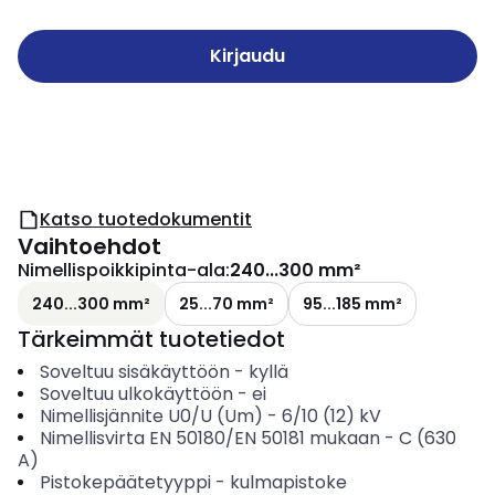
Kirjaudu
Katso tuotedokumentit
Vaihtoehdot
Nimellispoikkipinta-ala
:
240...300 mm²
240...300 mm²
25...70 mm²
95...185 mm²
Tärkeimmät tuotetiedot
Soveltuu sisäkäyttöön
-
kyllä
Soveltuu ulkokäyttöön
-
ei
Nimellisjännite U0/U (Um)
-
6/10 (12) kV
Nimellisvirta EN 50180/EN 50181 mukaan
-
C (630
A)
Pistokepäätetyyppi
-
kulmapistoke