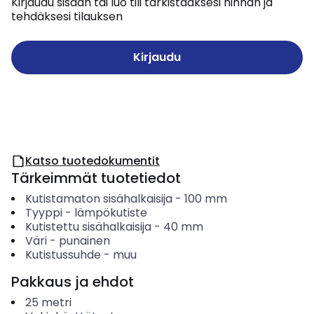
Kirjaudu sisään tai luo tili tarkistaaksesi hinnan ja
tehdäksesi tilauksen
Kirjaudu
Katso tuotedokumentit
Tärkeimmät tuotetiedot
Kutistamaton sisähalkaisija
-
100
mm
Tyyppi
-
lämpökutiste
Kutistettu sisähalkaisija
-
40
mm
Väri
-
punainen
Kutistussuhde
-
muu
Pakkaus ja ehdot
25
metri