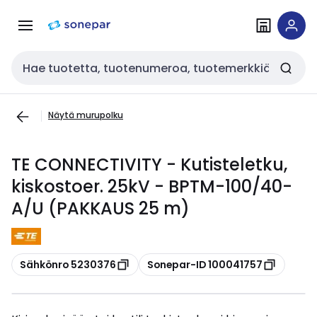
Siirry
Siirry
navigointiin
sisältöön
Haku
Näytä murupolku
TE CONNECTIVITY - Kutisteletku,
kiskostoer. 25kV - BPTM-100/40-
A/U (PAKKAUS 25 m)
Kopioi
Kopioi
Sähkönro 5230376
Sonepar-ID 100041757