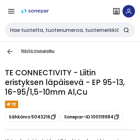
Siirry
Siirry
navigointiin
sisältöön
Haku
Näytä murupolku
TE CONNECTIVITY - Liitin
eristyksen läpäisevä - EP 95-13,
16-95/1,5-10mm Al,Cu
Kopioi
Kopioi
Sähkönro 5043216
Sonepar-ID 100119984