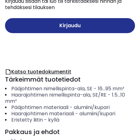
Kirjaudu sisään tai luo tili tarkistaaksesi hinnan ja
tehdäksesi tilauksen
Kirjaudu
Katso tuotedokumentit
Tärkeimmät tuotetiedot
Pääjohtimen nimellispinta-ala, SE
-
16...95
mm²
Haarajohtimen nimellispinta-ala, SE/RE
-
1.5...10
mm²
Pääjohtimen materiaali
-
alumiini/kupari
Haarajohtimen materiaali
-
alumiini/kupari
Eristetty liitin
-
kyllä
Pakkaus ja ehdot