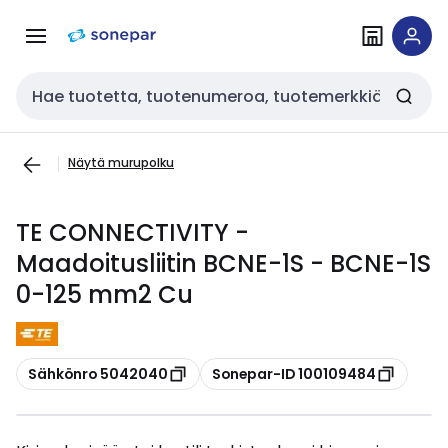
Siirry
Siirry
navigointiin
sisältöön
Haku
Näytä murupolku
TE CONNECTIVITY -
Maadoitusliitin BCNE-1S - BCNE-1S
0-125 mm2 Cu
Kopioi
Kopioi
Sähkönro 5042040
Sonepar-ID 100109484