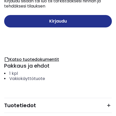
Kirjaudu sisään tai luo tili tarkistaaksesi hinnan ja
tehdäksesi tilauksen
Kirjaudu
Katso tuotedokumentit
Pakkaus ja ehdot
1
kpl
Vakiokäyttötuote
Tuotetiedot