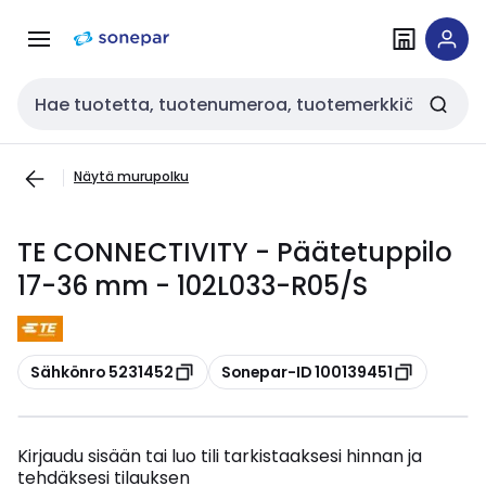
Siirry
Siirry
navigointiin
sisältöön
Haku
Näytä murupolku
TE CONNECTIVITY - Päätetuppilo
17-36 mm - 102L033-R05/S
Kopioi
Kopioi
Sähkönro 5231452
Sonepar-ID 100139451
Kirjaudu sisään tai luo tili tarkistaaksesi hinnan ja
tehdäksesi tilauksen