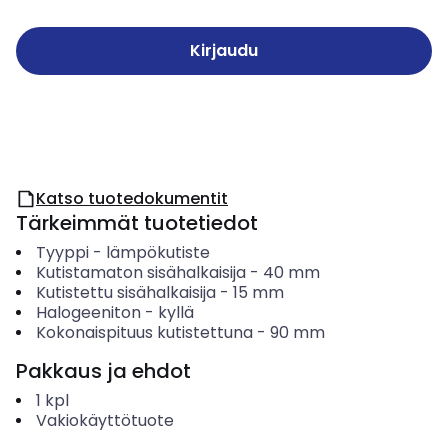
Kirjaudu
Katso tuotedokumentit
Tärkeimmät tuotetiedot
Tyyppi
-
lämpökutiste
Kutistamaton sisähalkaisija
-
40
mm
Kutistettu sisähalkaisija
-
15
mm
Halogeeniton
-
kyllä
Kokonaispituus kutistettuna
-
90
mm
Pakkaus ja ehdot
1
kpl
Vakiokäyttötuote