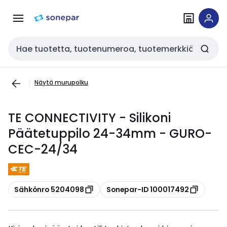
Siirry
Siirry
navigointiin
sisältöön
Haku
Näytä murupolku
TE CONNECTIVITY - Silikoni
Päätetuppilo 24-34mm - GURO-
CEC-24/34
Kopioi
Kopioi
Sähkönro 5204098
Sonepar-ID 100017492