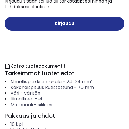
Kirjaudu sisään tai luo tili tarkistaaksesi hinnan ja
tehdäksesi tilauksen
Kirjaudu
Katso tuotedokumentit
Tärkeimmät tuotetiedot
Nimellispoikkipinta-ala
-
24...34
mm²
Kokonaispituus kutistettuna
-
70
mm
Väri
-
väritön
Liimallinen
-
ei
Materiaali
-
silikoni
Pakkaus ja ehdot
10
kpl