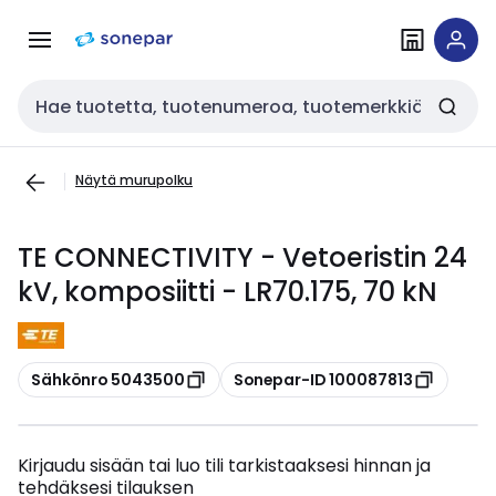
Siirry
Siirry
navigointiin
sisältöön
Haku
Näytä murupolku
TE CONNECTIVITY - Vetoeristin 24
kV, komposiitti - LR70.175, 70 kN
Kopioi
Kopioi
Sähkönro 5043500
Sonepar-ID 100087813
Kirjaudu sisään tai luo tili tarkistaaksesi hinnan ja
tehdäksesi tilauksen