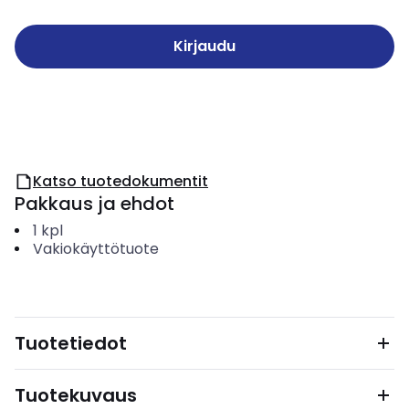
Kirjaudu
Katso tuotedokumentit
Pakkaus ja ehdot
1
kpl
Vakiokäyttötuote
Tuotetiedot
Tuotekuvaus