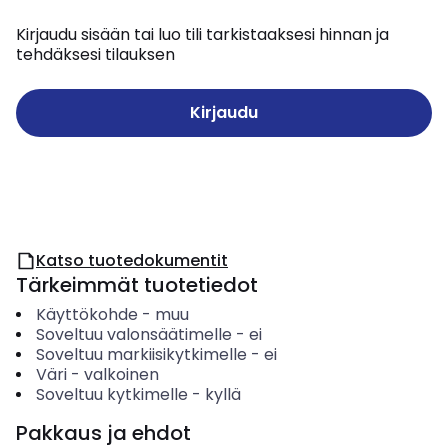
Kirjaudu sisään tai luo tili tarkistaaksesi hinnan ja
tehdäksesi tilauksen
Kirjaudu
Katso tuotedokumentit
Tärkeimmät tuotetiedot
Käyttökohde
-
muu
Soveltuu valonsäätimelle
-
ei
Soveltuu markiisikytkimelle
-
ei
Väri
-
valkoinen
Soveltuu kytkimelle
-
kyllä
Pakkaus ja ehdot