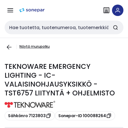
Siirry
Siirry
navigointiin
sisältöön
Haku
Näytä murupolku
TEKNOWARE EMERGENCY
LIGHTING - IC-
VALAISINOHJAUSYKSIKKÖ -
TST6757 LIITYNTÄ + OHJELMISTO
Kopioi
Kopioi
Sähkönro 7123803
Sonepar-ID 100088264