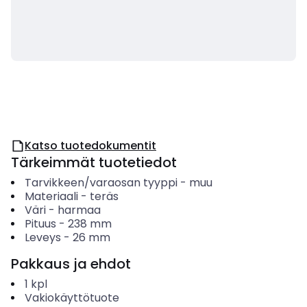
Katso tuotedokumentit
Tärkeimmät tuotetiedot
Tarvikkeen/varaosan tyyppi
-
muu
Materiaali
-
teräs
Väri
-
harmaa
Pituus
-
238
mm
Leveys
-
26
mm
Pakkaus ja ehdot
1
kpl
Vakiokäyttötuote