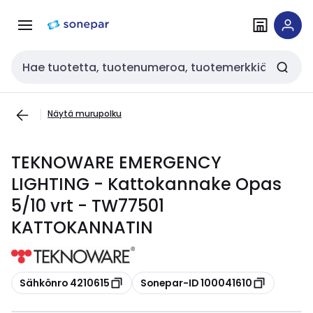
Siirry
Siirry
navigointiin
sisältöön
Haku
Näytä murupolku
TEKNOWARE EMERGENCY
LIGHTING - Kattokannake Opas
5/10 vrt - TW77501
KATTOKANNATIN
Kopioi
Kopioi
Sähkönro 4210615
Sonepar-ID 100041610