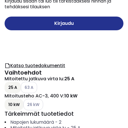
Kirjaudu sisään tai luo tili tarkistaaksesi hinnan ja
tehdäksesi tilauksen
Kirjaudu
Katso tuotedokumentit
Vaihtoehdot
Mitoitettu jatkuva virta Iu
:
25 A
Katso käytettävissä olevat vaihtoehdot
25 A
63 A
Mitoitusteho AC-3, 400 V
:
10 kW
Katso käytettävissä olevat vaihtoehdot
10 kW
26 kW
Tärkeimmät tuotetiedot
Napojen lukumäärä
-
2
Mitoitettu jatkuva virta Iu
-
25
A