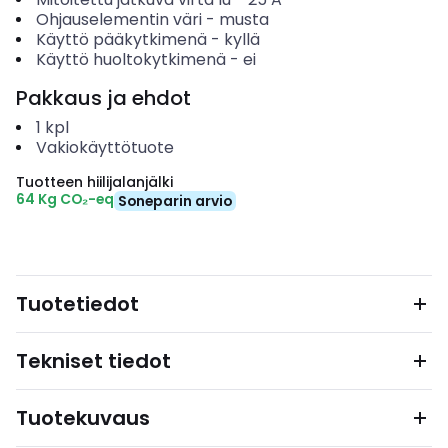
Ohjauselementin väri
-
musta
Käyttö pääkytkimenä
-
kyllä
Käyttö huoltokytkimenä
-
ei
Pakkaus ja ehdot
1
kpl
Vakiokäyttötuote
Tuotteen hiilijalanjälki
64 Kg CO₂-eq
Soneparin arvio
Tuotetiedot
Tekniset tiedot
Tuotekuvaus