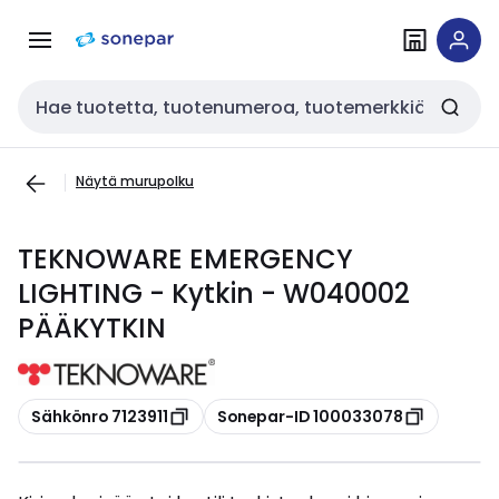
Siirry
Siirry
navigointiin
sisältöön
Haku
Näytä murupolku
TEKNOWARE EMERGENCY
LIGHTING - Kytkin - W040002
PÄÄKYTKIN
Kopioi
Kopioi
Sähkönro 7123911
Sonepar-ID 100033078