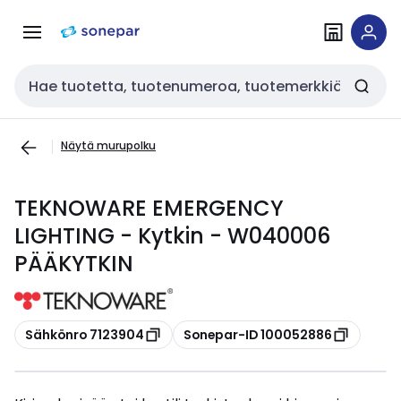
Siirry
Siirry
navigointiin
sisältöön
Haku
Näytä murupolku
TEKNOWARE EMERGENCY
LIGHTING - Kytkin - W040006
PÄÄKYTKIN
Kopioi
Kopioi
Sähkönro 7123904
Sonepar-ID 100052886