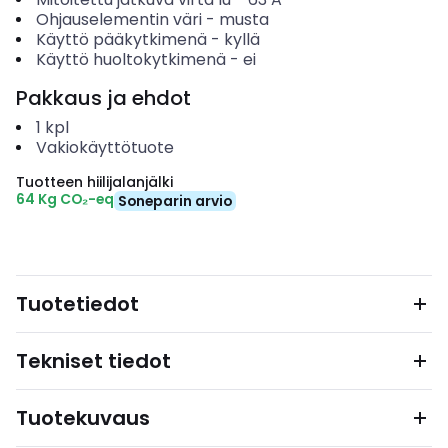
Ohjauselementin väri
-
musta
Käyttö pääkytkimenä
-
kyllä
Käyttö huoltokytkimenä
-
ei
Pakkaus ja ehdot
1
kpl
Vakiokäyttötuote
Tuotteen hiilijalanjälki
64 Kg CO₂-eq
Soneparin arvio
Tuotetiedot
Tekniset tiedot
Tuotekuvaus