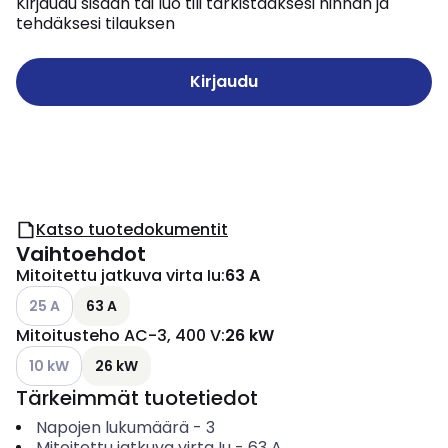
Kirjaudu sisään tai luo tili tarkistaaksesi hinnan ja
tehdäksesi tilauksen
Kirjaudu
Katso tuotedokumentit
Vaihtoehdot
Mitoitettu jatkuva virta Iu
:
63 A
Katso käytettävissä olevat vaihtoehdot
25 A
63 A
Mitoitusteho AC-3, 400 V
:
26 kW
Katso käytettävissä olevat vaihtoehdot
10 kW
26 kW
Tärkeimmät tuotetiedot
Napojen lukumäärä
-
3
Mitoitettu jatkuva virta Iu
-
63
A