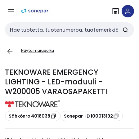
Siirry
Siirry
navigointiin
sisältöön
Haku
Näytä murupolku
TEKNOWARE EMERGENCY
LIGHTING - LED-moduuli -
W200005 VARAOSAPAKETTI
Kopioi
Kopioi
Sähkönro 4018038
Sonepar-ID 100013192