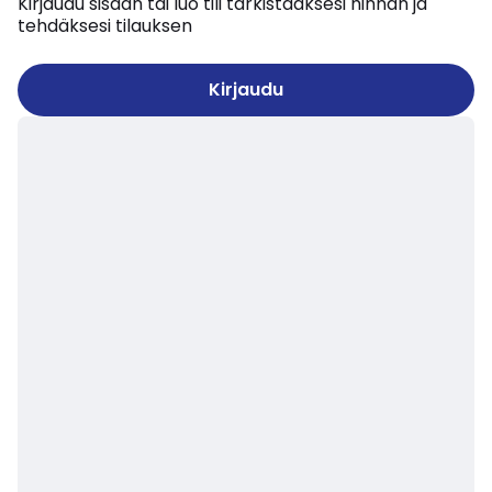
Kirjaudu sisään tai luo tili tarkistaaksesi hinnan ja
tehdäksesi tilauksen
Kirjaudu