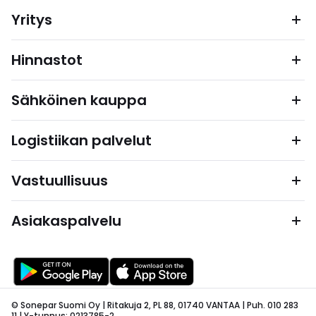
Yritys
Hinnastot
Sähköinen kauppa
Logistiikan palvelut
Vastuullisuus
Asiakaspalvelu
© Sonepar Suomi Oy | Ritakuja 2, PL 88, 01740 VANTAA | Puh. 010 283
11 | Y-tunnus: 0213785-2