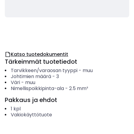
Katso tuotedokumentit
Tärkeimmät tuotetiedot
Tarvikkeen/varaosan tyyppi
-
muu
Johtimien määrä
-
3
Väri
-
muu
Nimellispoikkipinta-ala
-
2.5
mm²
Pakkaus ja ehdot
1
kpl
Vakiokäyttötuote