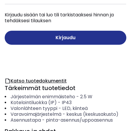
Kirjaudu sisään tai luo tili tarkistaaksesi hinnan ja
tehdäksesi tilauksen
Kirjaudu
Katso tuotedokumentit
Tärkeimmät tuotetiedot
Järjestelmän enimmäisteho
-
2.5
W
Kotelointiluokka (IP)
-
IP43
Valonlähteen tyyppi
-
LED, kiinteä
Varavoimajärjestelmä
-
keskus (keskusakusto)
Asennustapa
-
pinta-asennus/uppoasennus