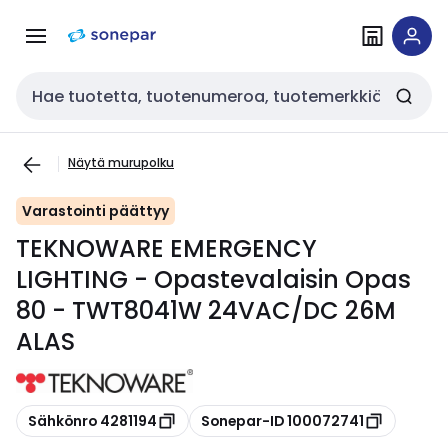
Siirry
Siirry
navigointiin
sisältöön
Haku
Näytä murupolku
Varastointi päättyy
TEKNOWARE EMERGENCY
LIGHTING - Opastevalaisin Opas
80 - TWT8041W 24VAC/DC 26M
ALAS
Kopioi
Kopioi
Sähkönro 4281194
Sonepar-ID 100072741