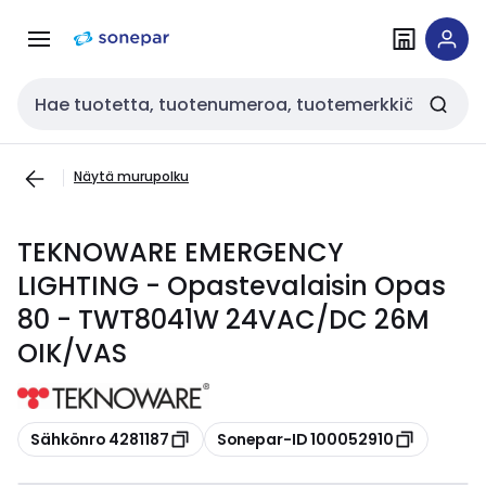
Siirry
Siirry
navigointiin
sisältöön
Haku
Näytä murupolku
TEKNOWARE EMERGENCY
LIGHTING - Opastevalaisin Opas
80 - TWT8041W 24VAC/DC 26M
OIK/VAS
Kopioi
Kopioi
Sähkönro 4281187
Sonepar-ID 100052910