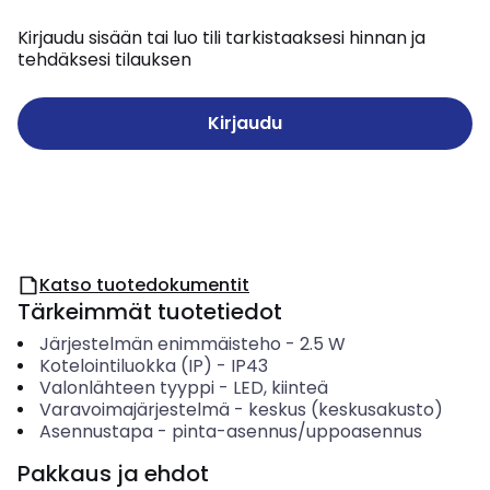
Kirjaudu sisään tai luo tili tarkistaaksesi hinnan ja
tehdäksesi tilauksen
Kirjaudu
Katso tuotedokumentit
Tärkeimmät tuotetiedot
Järjestelmän enimmäisteho
-
2.5
W
Kotelointiluokka (IP)
-
IP43
Valonlähteen tyyppi
-
LED, kiinteä
Varavoimajärjestelmä
-
keskus (keskusakusto)
Asennustapa
-
pinta-asennus/uppoasennus
Pakkaus ja ehdot