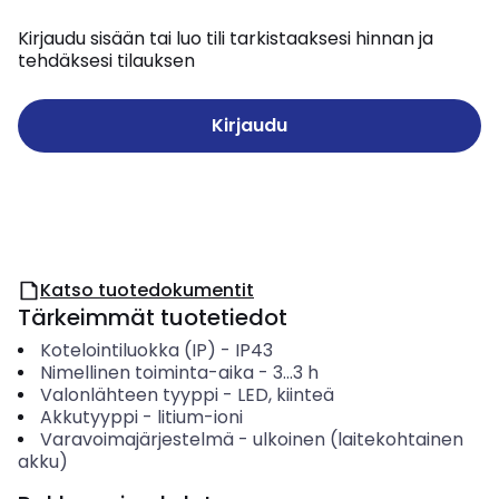
Kirjaudu sisään tai luo tili tarkistaaksesi hinnan ja
tehdäksesi tilauksen
Kirjaudu
Katso tuotedokumentit
Tärkeimmät tuotetiedot
Kotelointiluokka (IP)
-
IP43
Nimellinen toiminta-aika
-
3...3
h
Valonlähteen tyyppi
-
LED, kiinteä
Akkutyyppi
-
litium-ioni
Varavoimajärjestelmä
-
ulkoinen (laitekohtainen
akku)