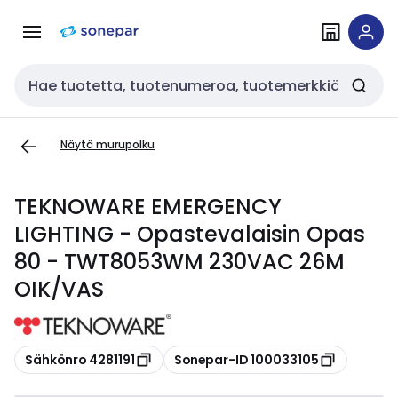
Siirry
Siirry
navigointiin
sisältöön
Haku
Näytä murupolku
TEKNOWARE EMERGENCY
LIGHTING - Opastevalaisin Opas
80 - TWT8053WM 230VAC 26M
OIK/VAS
Kopioi
Kopioi
Sähkönro 4281191
Sonepar-ID 100033105