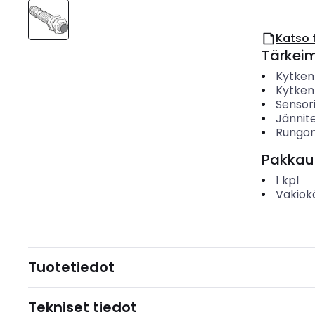
Katso 
Tärkei
Kytken
Kytken
Sensor
Jännit
Rungon
Pakkau
1
kpl
Vakiok
Tuotetiedot
Tekniset tiedot