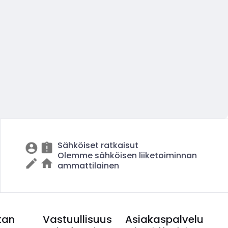
Sähköiset ratkaisut
Olemme sähköisen liiketoiminnan
ammattilainen
kan
Vastuullisuus
Asiakaspalvelu