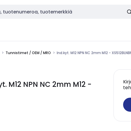
Tunnistimet / OEM / MRO
Ind.kyt. M12 NPN NC 2mm M12 - XS512BLNB
Kir
yt. M12 NPN NC 2mm M12 -
teh