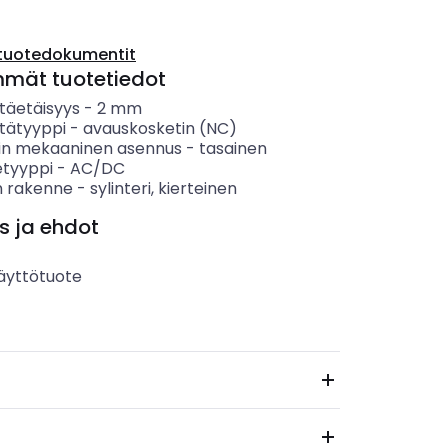
tuotedokumentit
mmät tuotetiedot
täetäisyys
-
2
mm
tätyyppi
-
avauskosketin (NC)
in mekaaninen asennus
-
tasainen
etyyppi
-
AC/DC
 rakenne
-
sylinteri, kierteinen
s ja ehdot
äyttötuote