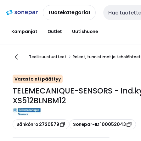
Siirry
Siirry
navigointiin
sisältöön
Tuotekategoriat
Haku
Kampanjat
Outlet
Uutishuone
Teollisuustuotteet
Releet, tunnistimet ja teholähteet
Varastointi päättyy
TELEMECANIQUE-SENSORS - Ind.k
XS512BLNBM12
Kopioi
Kopioi
Sähkönro 2720579
Sonepar-ID 100052043