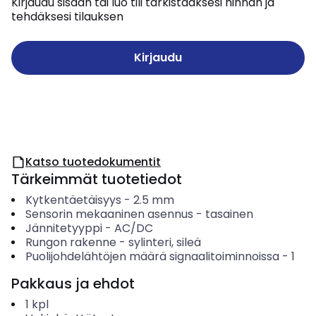
Kirjaudu sisään tai luo tili tarkistaaksesi hinnan ja
tehdäksesi tilauksen
Kirjaudu
Katso tuotedokumentit
Tärkeimmät tuotetiedot
Kytkentäetäisyys
-
2.5
mm
Sensorin mekaaninen asennus
-
tasainen
Jännitetyyppi
-
AC/DC
Rungon rakenne
-
sylinteri, sileä
Puolijohdelähtöjen määrä signaalitoiminnoissa
-
1
Pakkaus ja ehdot
1
kpl