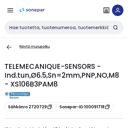
Siirry
Siirry
navigointiin
sisältöön
Haku
Näytä murupolku
TELEMECANIQUE-SENSORS -
Ind.tun,Ø6.5,Sn=2mm,PNP,NO,M8
- XS106B3PAM8
Kopioi
Kopioi
Sähkönro 2720729
Sonepar-ID 100091718