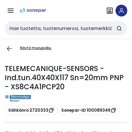
Siirry
Siirry
navigointiin
sisältöön
Haku
Näytä murupolku
TELEMECANIQUE-SENSORS -
Ind.tun.40X40X117 Sn=20mm PNP
- XS8C4A1PCP20
Kopioi
Kopioi
Sähkönro 2720333
Sonepar-ID 100089349