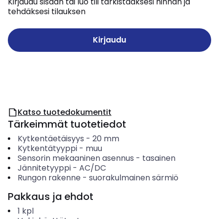
Kirjaudu sisään tai luo tili tarkistaaksesi hinnan ja
tehdäksesi tilauksen
Kirjaudu
Katso tuotedokumentit
Tärkeimmät tuotetiedot
Kytkentäetäisyys
-
20
mm
Kytkentätyyppi
-
muu
Sensorin mekaaninen asennus
-
tasainen
Jännitetyyppi
-
AC/DC
Rungon rakenne
-
suorakulmainen särmiö
Pakkaus ja ehdot
1
kpl