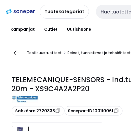
Siirry
Siirry
navigointiin
sisältöön
Tuotekategoriat
Haku
Kampanjat
Outlet
Uutishuone
Teollisuustuotteet
Releet, tunnistimet ja teholähteet
TELEMECANIQUE-SENSORS - Ind.
20m - XS9C4A2A2P20
Kopioi
Kopioi
Sähkönro 2720338
Sonepar-ID 100110061