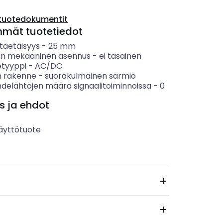
tuotedokumentit
mmät tuotetiedot
täetäisyys
-
25
mm
in mekaaninen asennus
-
ei tasainen
etyyppi
-
AC/DC
 rakenne
-
suorakulmainen särmiö
hdelähtöjen määrä signaalitoiminnoissa
-
0
s ja ehdot
äyttötuote