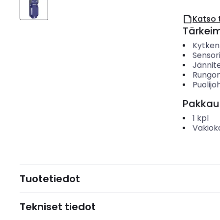
Katso 
Tärkei
Kytken
Sensor
Jännit
Rungon
Puolijo
Pakkau
1
kpl
Vakiok
Tuotetiedot
Tekniset tiedot