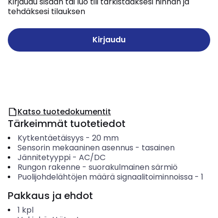
Kirjaudu sisään tai luo tili tarkistaaksesi hinnan ja
tehdäksesi tilauksen
Kirjaudu
Katso tuotedokumentit
Tärkeimmät tuotetiedot
Kytkentäetäisyys
-
20
mm
Sensorin mekaaninen asennus
-
tasainen
Jännitetyyppi
-
AC/DC
Rungon rakenne
-
suorakulmainen särmiö
Puolijohdelähtöjen määrä signaalitoiminnoissa
-
1
Pakkaus ja ehdot
1
kpl