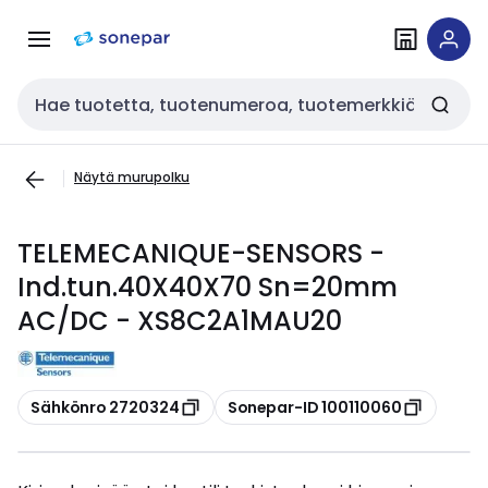
Siirry
Siirry
navigointiin
sisältöön
Haku
Näytä murupolku
TELEMECANIQUE-SENSORS -
Ind.tun.40X40X70 Sn=20mm
AC/DC - XS8C2A1MAU20
Kopioi
Kopioi
Sähkönro 2720324
Sonepar-ID 100110060