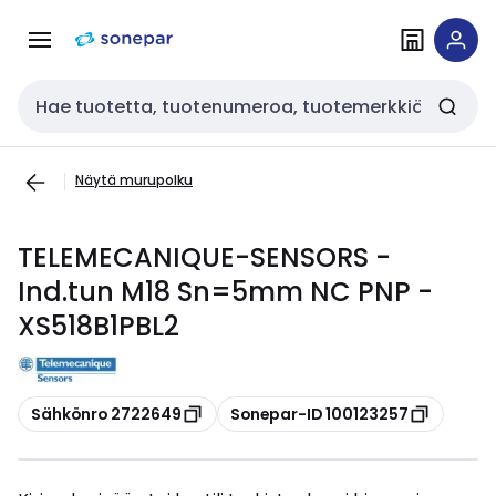
Siirry
Siirry
navigointiin
sisältöön
Haku
Näytä murupolku
TELEMECANIQUE-SENSORS -
Ind.tun M18 Sn=5mm NC PNP -
XS518B1PBL2
Kopioi
Kopioi
Sähkönro 2722649
Sonepar-ID 100123257