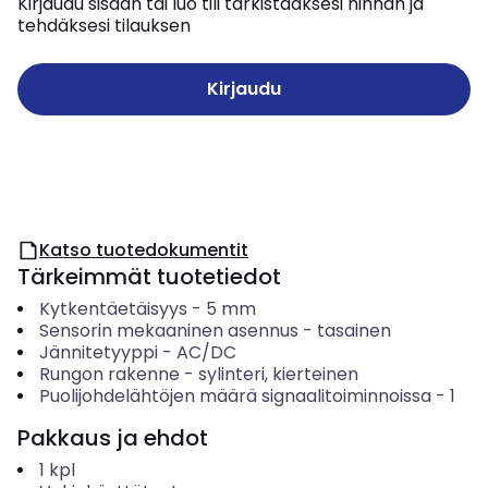
Kirjaudu sisään tai luo tili tarkistaaksesi hinnan ja
tehdäksesi tilauksen
Kirjaudu
Katso tuotedokumentit
Tärkeimmät tuotetiedot
Kytkentäetäisyys
-
5
mm
Sensorin mekaaninen asennus
-
tasainen
Jännitetyyppi
-
AC/DC
Rungon rakenne
-
sylinteri, kierteinen
Puolijohdelähtöjen määrä signaalitoiminnoissa
-
1
Pakkaus ja ehdot
1
kpl