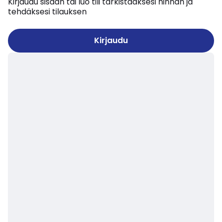
Kirjaudu sisään tai luo tili tarkistaaksesi hinnan ja
tehdäksesi tilauksen
Kirjaudu