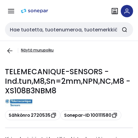
Siirry
Siirry
navigointiin
sisältöön
Haku
Näytä murupolku
TELEMECANIQUE-SENSORS -
Ind.tun,M8,Sn=2mm,NPN,NC,M8 -
XS108B3NBM8
Kopioi
Kopioi
Sähkönro 2720535
Sonepar-ID 100111580