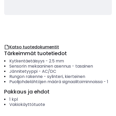
Katso tuotedokumentit
Tärkeimmät tuotetiedot
Kytkentäetäisyys
-
2.5
mm
Sensorin mekaaninen asennus
-
tasainen
Jännitetyyppi
-
AC/DC
Rungon rakenne
-
sylinteri, kierteinen
Puolijohdelähtöjen määrä signaalitoiminnoissa
-
1
Pakkaus ja ehdot
1
kpl
Vakiokäyttötuote