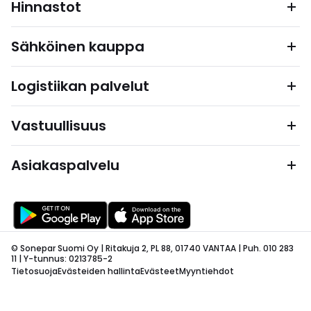
Hinnastot
Sähköinen kauppa
Logistiikan palvelut
Vastuullisuus
Asiakaspalvelu
© Sonepar Suomi Oy | Ritakuja 2, PL 88, 01740 VANTAA | Puh. 010 283
11 | Y-tunnus: 0213785-2
Tietosuoja
Evästeiden hallinta
Evästeet
Myyntiehdot