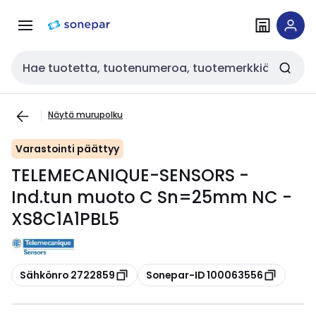
Siirry
Siirry
navigointiin
sisältöön
Haku
Näytä murupolku
Varastointi päättyy
TELEMECANIQUE-SENSORS -
Ind.tun muoto C Sn=25mm NC -
XS8C1A1PBL5
Kopioi
Kopioi
Sähkönro 2722859
Sonepar-ID 100063556