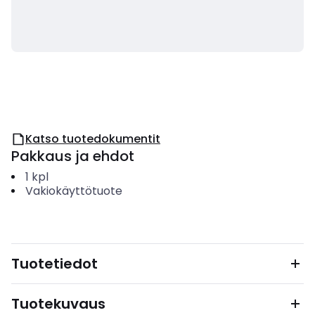
Katso tuotedokumentit
Pakkaus ja ehdot
1
kpl
Vakiokäyttötuote
Tuotetiedot
Tuotekuvaus